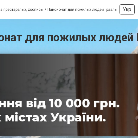
Укр
а престарелых, хосписы
Пансионат для пожилых людей Грааль
онат для пожилых людей 