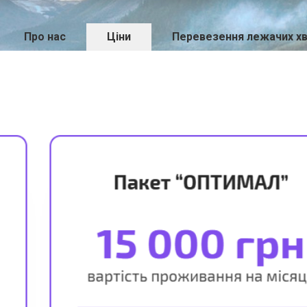
Про нас
Ціни
Перевезення лежачих хво