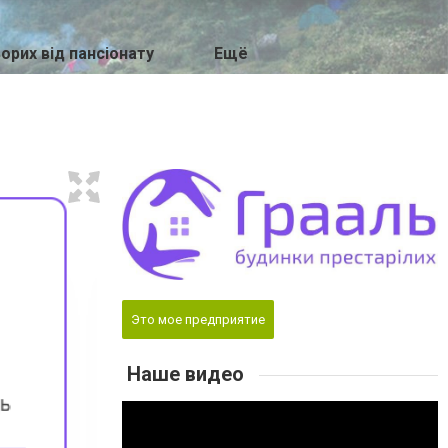
рих від пансіонату
Ещё
Это мое предприятие
Наше видео